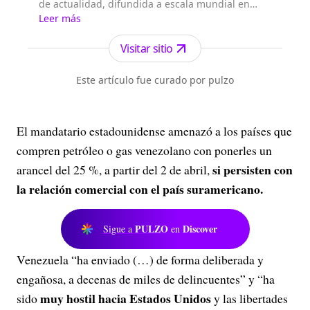
de actualidad, difundida a escala mundial en
francés y en 15 idiomas más*, mediante 156
Leer más
repetidores de FM en ondas medias y cortas en
una treintena de satélites a destino de los cinco
Visitar sitio
continentes, en Internet y en aplicaciones
conectadas, que cuenta con más de 2.000 radios
Este artículo fue curado por pulzo
asociadas que emiten sus progra...
El mandatario estadounidense amenazó a los países que
compren petróleo o gas venezolano con ponerles un
si persisten con
arancel del 25 %, a partir del 2 de abril,
la relación comercial con el país suramericano.
PULZO
Discover
Sigue a
en
Venezuela “ha enviado (…) de forma deliberada y
engañosa, a decenas de miles de delincuentes” y “ha
muy hostil hacia Estados Unidos
sido
y las libertades