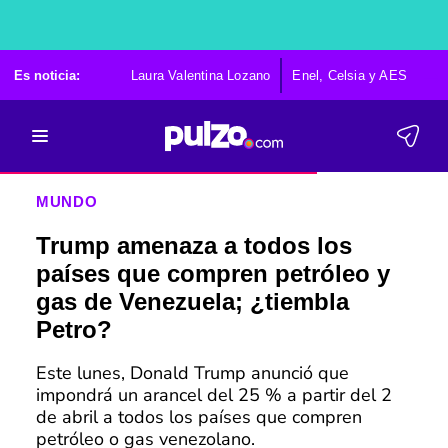
Es noticia:
Laura Valentina Lozano
Enel, Celsia y AES
Po
MUNDO
Trump amenaza a todos los
países que compren petróleo y
gas de Venezuela; ¿tiembla
Petro?
Este lunes, Donald Trump anunció que
impondrá un arancel del 25 % a partir del 2
de abril a todos los países que compren
petróleo o gas venezolano.