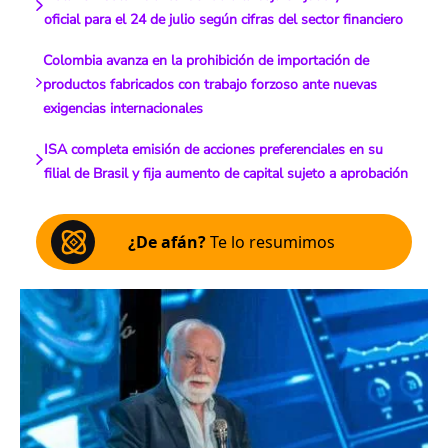
oficial para el 24 de julio según cifras del sector financiero
Colombia avanza en la prohibición de importación de
productos fabricados con trabajo forzoso ante nuevas
exigencias internacionales
ISA completa emisión de acciones preferenciales en su
filial de Brasil y fija aumento de capital sujeto a aprobación
¿De afán?
Te lo resumimos