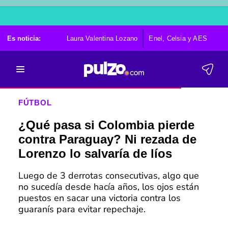
Es noticia:
Laura Valentina Lozano
Enel, Celsia y AES
Po
FÚTBOL
¿Qué pasa si Colombia pierde
contra Paraguay? Ni rezada de
Lorenzo lo salvaría de líos
Luego de 3 derrotas consecutivas, algo que
no sucedía desde hacía años, los ojos están
puestos en sacar una victoria contra los
guaranís para evitar repechaje.