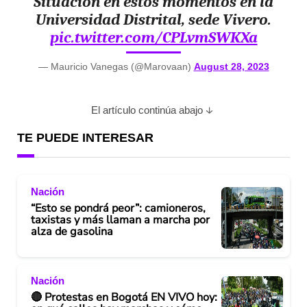
Situación en estos momentos en la
Universidad Distrital, sede Vivero.
pic.twitter.com/CPLvmSWKXa
— Mauricio Vanegas (@Marovaan)
August 28, 2023
El artículo continúa abajo
TE PUEDE INTERESAR
Nación
“Esto se pondrá peor”: camioneros,
taxistas y más llaman a marcha por
alza de gasolina
Nación
🔴 Protestas en Bogotá EN VIVO hoy: