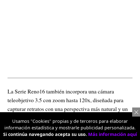
La Serie Reno16 también incorpora una cámara
teleobjetivo 3.5 con zoom hasta 120x, diseñada para
capturar retratos con una perspectiva más natural y un
efecto de profundidad que resalta al sujeto sin perder
Usamos "Cookies" propias y de terceros para elaborar
detalle. Esta lente permite acercarse a la escena sin
información estadística y mostrarle publicidad personalizada.
sacrificar calidad, ofreciendo imágenes más nítidas y
Si continúa navegando acepta su uso.
Más información aquí