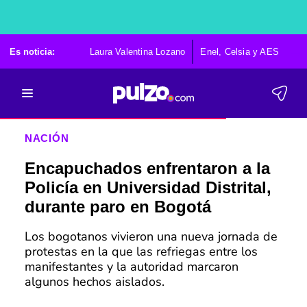
Es noticia:
Laura Valentina Lozano
Enel, Celsia y AES
Po
NACIÓN
Encapuchados enfrentaron a la
Policía en Universidad Distrital,
durante paro en Bogotá
Los bogotanos vivieron una nueva jornada de
protestas en la que las refriegas entre los
manifestantes y la autoridad marcaron
algunos hechos aislados.