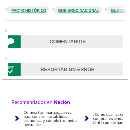
PACTO HISTÓRICO
GOBIERNO NACIONAL
GUSTAVO
COMENTARIOS
REPORTAR UN ERROR
Recomendados en
Nación
Domina tus finanzas: claves
¿Cómo usar las cesan
para construir estabilidad
comprar vivienda 202
económica y cumplir tus metas
fácil lo puede hacer 
personales