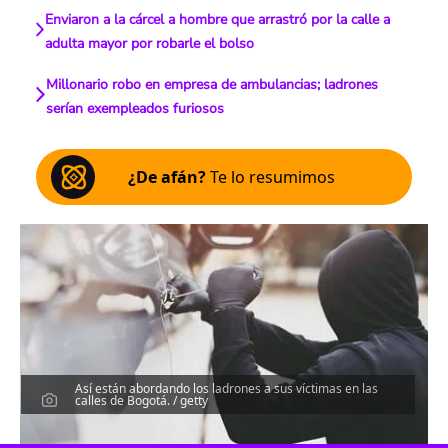
Enviaron a la cárcel a hombre que arrastró por la calle a
adulta mayor por robarle el bolso
Millonario robo en empresa de ambulancias; ladrones
serían exempleados furiosos
¿De afán?
Te lo resumimos
Así están abordando los ladrones a sus víctimas en las
calles de Bogotá. / getty
Escucha el artículo