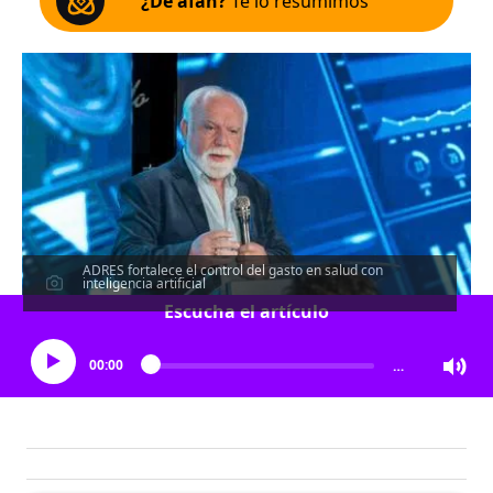
¿De afán?
Te lo resumimos
ADRES fortalece el control del gasto en salud con
inteligencia artificial
Escucha el artículo
00:00
…