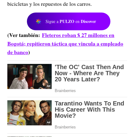
bicicletas y los repuestos de los carros.
PULZO
Discover
Sigue a
en
(Ver también:
Fleteros roban $ 27 millones en
Bogotá; repitieron táctica que vincula a empleado
de banco
)