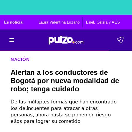
Es noticia:
Laura Valentina Lozano
Enel, Celsia y AES
Po
NACIÓN
Alertan a los conductores de
Bogotá por nueva modalidad de
robo; tenga cuidado
De las múltiples formas que han encontrado
los delincuentes para atracar a otras
personas, ahora hasta se ponen en riesgo
ellos para lograr su cometido.