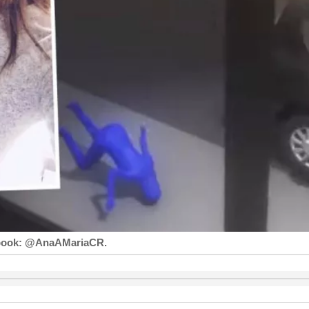
cebook: @AnaAMariaCR.