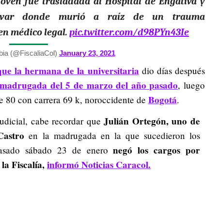
joven fue trasladada al Hospital de Engativá y
lívar donde murió a raíz de un trauma
en médico legal.
pic.twitter.com/d98PYn43Ie
bia (@FiscaliaCol)
January 23, 2021
que la hermana de la universitaria
dio días después
 madrugada del 5 de marzo del año pasado
, luego
Bogotá
lle 80 con carrera 69 k, noroccidente de
.
Julián Ortegón, uno de
judicial, cabe recordar que
Castro
en la madrugada en la que sucedieron los
negó los cargos por
pasado sábado 23 de enero
a Fiscalía,
informó Noticias Caracol.