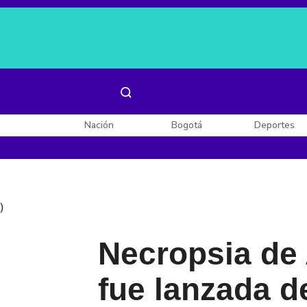
Es noticia:
Laura Valentina Lozano
Enel, Celsia y AES
Nación
Bogotá
Deportes
)
Necropsia de 
fue lanzada d