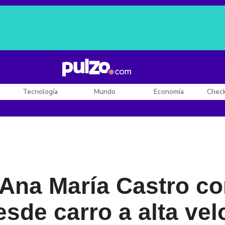
Posesión de De la Espriella
Diego Rueda
Dólar en Colombia
Tecnología
Mundo
Economía
Chec
Ana María Castro co
esde carro a alta ve