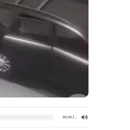
/
…
00:00