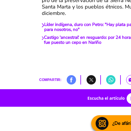
pro de la preservación de la Sierra 
Santa Marta y los pueblos étnicos. M
diciembre.
Líder indígena, duro con Petro: "Hay plata p
para nosotros, no"
Castigo 'ancestral' en resguardo: por 24 hora
fue puesto un cepo en Nariño
COMPARTIR:
Escucha el artículo
¿De afán