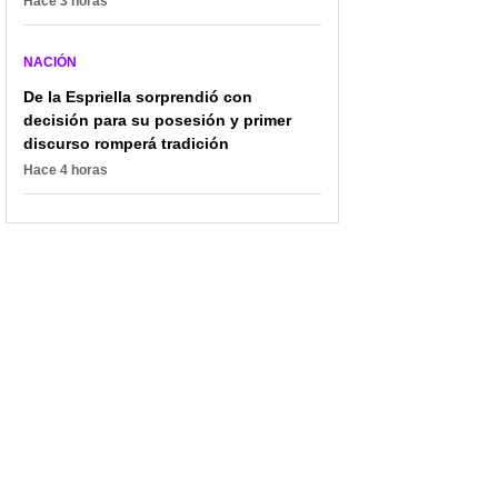
Hace 3 horas
Petro: "Hay plata para
resguardo: por 24 horas,
delincuentes y para
a indígenas les fue
nosotros, no"
puesto un cepo en
NACIÓN
Nariño
De la Espriella sorprendió con
decisión para su posesión y primer
discurso romperá tradición
Hace 4 horas