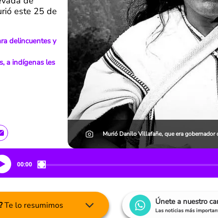
Nevada de
urió este 25 de
ara delincuentes y
s, a indígenas les
Murió Danilo Villafañe, que era gobernador d
00:00
Únete a nuestro c
?
Te lo resumimos
Las noticias más important