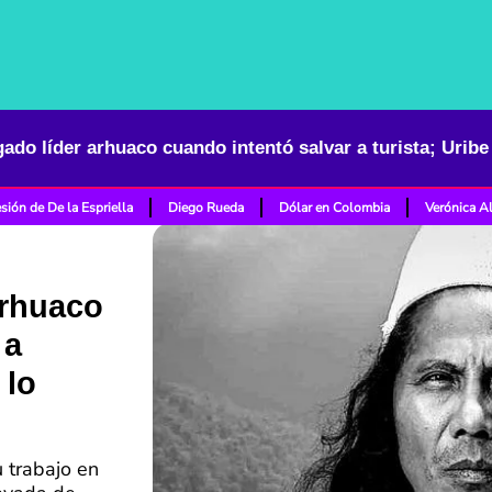
sión de De la Espriella
Diego Rueda
Dólar en Colombia
Verónica A
arhuaco
 a
 lo
u trabajo en