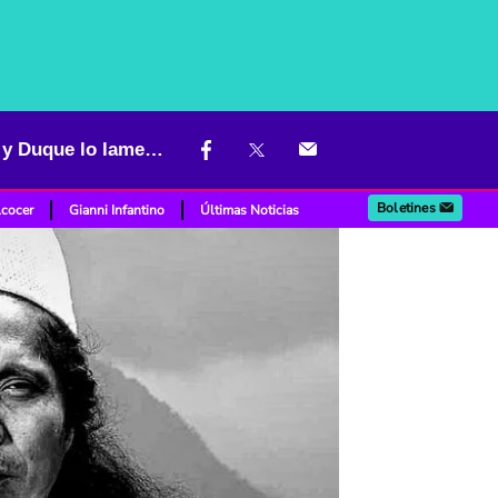
Murió ahogado líder arhuaco cuando intentó salvar a turista; Uribe y Duque lo lamentan
Boletines
lcocer
Gianni Infantino
Últimas Noticias