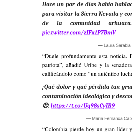
Hace un par de días había habla
para visitar la Sierra Nevada y c
de la comunidad arhuaca.
pic.twitter.com/zIFx1P7BmV
— Laura Sarabia 
“Duele profundamente esta noticia. D
patriota”, añadió Uribe y la senado
calificándolo como “un auténtico luch
¡Qué dolor y qué pérdida tan gra
contaminación ideológica y descon
😞.
https://t.co/Uq98sCyIR9
— María Fernanda Cab
“Colombia pierde hoy un gran líder y