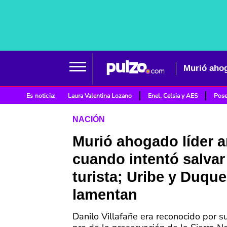
Es noticia:
Laura Valentina Lozano
Enel, Celsia y AES
Pose
NACIÓN
Murió ahogado líder 
cuando intentó salvar
turista; Uribe y Duque
lamentan
Danilo Villafañe era reconocido por s