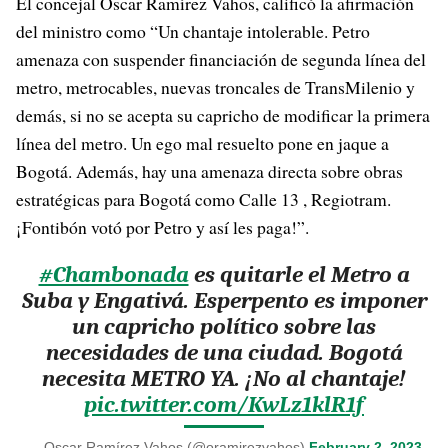
El concejal Óscar Ramírez Vahos, calificó la afirmación
del ministro como “Un chantaje intolerable. Petro
amenaza con suspender financiación de segunda línea del
metro, metrocables, nuevas troncales de TransMilenio y
demás, si no se acepta su capricho de modificar la primera
línea del metro. Un ego mal resuelto pone en jaque a
Bogotá. Además, hay una amenaza directa sobre obras
estratégicas para Bogotá como Calle 13 , Regiotram.
¡Fontibón votó por Petro y así les paga!”.
#Chambonada
es quitarle el Metro a
Suba y Engativá. Esperpento es imponer
un capricho político sobre las
necesidades de una ciudad. Bogotá
necesita METRO YA. ¡No al chantaje!
pic.twitter.com/KwLz1klR1f
— Oscar Ramírez Vahos (@oramirezvahos)
February 2, 2023