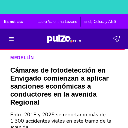
Es noticia:
Laura Valentina Lozano
Enel, Celsia y AES
Po
MEDELLÍN
Cámaras de fotodetección en
Envigado comienzan a aplicar
sanciones económicas a
conductores en la avenida
Regional
Entre 2018 y 2025 se reportaron más de
1.300 accidentes viales en este tramo de la
avenida.