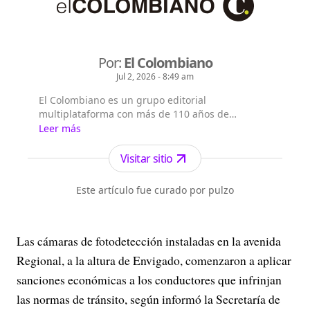
Por:
El Colombiano
Jul 2, 2026 - 8:49 am
El Colombiano es un grupo editorial
multiplataforma con más de 110 años de
existencia. Nació en la ciudad de Medellín en
Leer más
Antioquia. Fundado el 6 de febrero de 1912 por
Francisco de Paula Pérez, se ha especializado en
Visitar sitio
la investigación y generación de contenidos
periodísticos para diferentes plataformas en las
Este artículo fue curado por pulzo
que provee a las a...
Las cámaras de fotodetección instaladas en la avenida
Regional, a la altura de Envigado, comenzaron a aplicar
sanciones económicas a los conductores que infrinjan
las normas de tránsito, según informó la Secretaría de