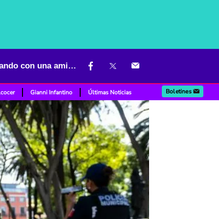
Hombre fue asesinado a tiros en plena calle de Medellín; iba caminando con una amiga
Boletines
lcocer
Gianni Infantino
Últimas Noticias