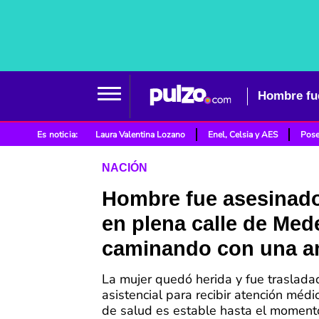
Es noticia:
Laura Valentina Lozano
Enel, Celsia y AES
Pose
NACIÓN
Hombre fue asesinado
en plena calle de Mede
caminando con una a
La mujer quedó herida y fue traslada
asistencial para recibir atención médi
de salud es estable hasta el moment