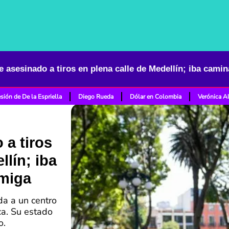
sión de De la Espriella
Diego Rueda
Dólar en Colombia
Verónica A
 a tiros
llín; iba
miga
da a un centro
ca. Su estado
o.