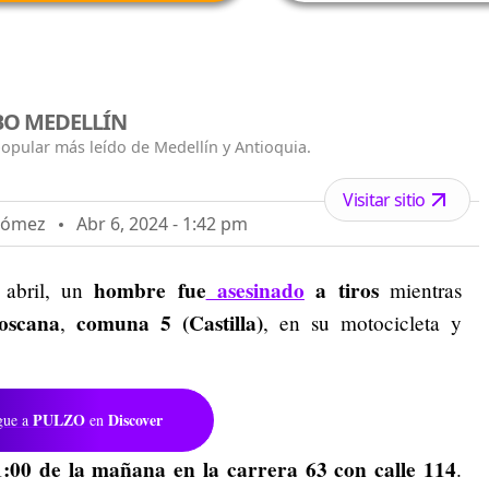
BO MEDELLÍN
popular más leído de Medellín y Antioquia.
Visitar sitio
 Gómez
Abr 6, 2024 - 1:42 pm
hombre fue
asesinado
a tiros
 abril, un
mientras
oscana
comuna 5 (Castilla)
,
, en su motocicleta y
PULZO
Discover
gue a
en
:00 de la mañana en la carrera 63 con calle 114
.