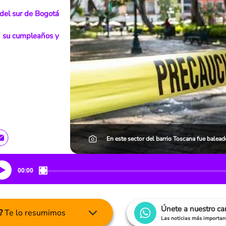
 del sur de Bogotá
n su cumpleaños y
En este sector del barrio Toscana fue balead
00:00
Únete a nuestro c
?
Te lo resumimos
Las noticias más important