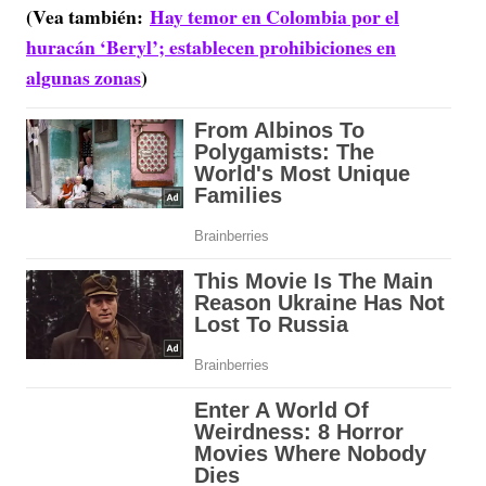
(Vea también:
Hay temor en Colombia por el
huracán ‘Beryl’; establecen prohibiciones en
algunas zonas
)