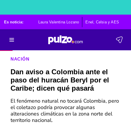
Es noticia:
Laura Valentina Lozano
Enel, Celsia y AES
Po
NACIÓN
Dan aviso a Colombia ante el
paso del huracán Beryl por el
Caribe; dicen qué pasará
El fenómeno natural no tocará Colombia, pero
el coletazo podría provocar algunas
alteraciones climáticas en la zona norte del
territorio nacional.