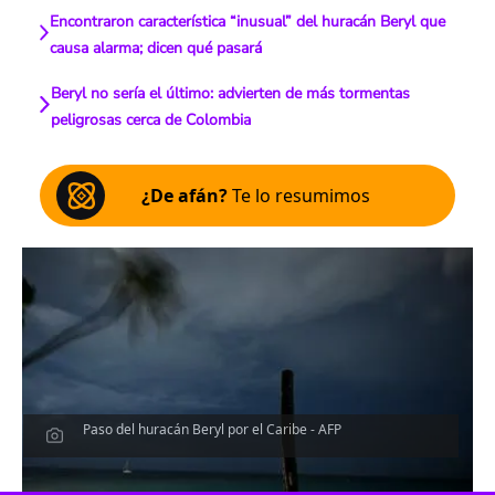
Encontraron característica “inusual” del huracán Beryl que
causa alarma; dicen qué pasará
Beryl no sería el último: advierten de más tormentas
peligrosas cerca de Colombia
¿De afán?
Te lo resumimos
Paso del huracán Beryl por el Caribe - AFP
Escucha el artículo