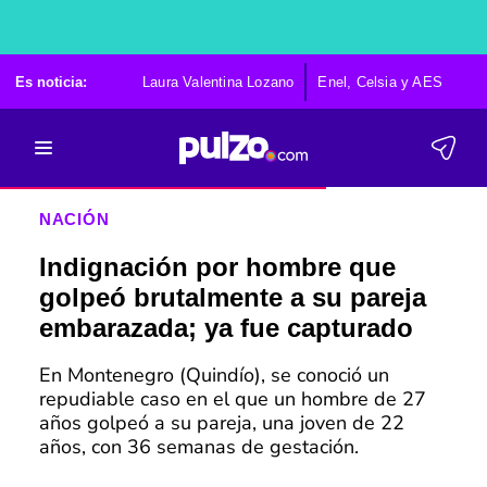
Es noticia:
Laura Valentina Lozano
Enel, Celsia y AES
Po
NACIÓN
Indignación por hombre que
golpeó brutalmente a su pareja
embarazada; ya fue capturado
En Montenegro (Quindío), se conoció un
repudiable caso en el que un hombre de 27
años golpeó a su pareja, una joven de 22
años, con 36 semanas de gestación.