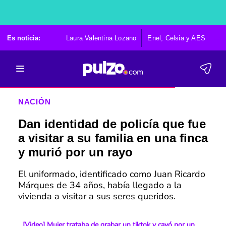
Es noticia:
Laura Valentina Lozano
Enel, Celsia y AES
Po
NACIÓN
Dan identidad de policía que fue
a visitar a su familia en una finca
y murió por un rayo
El uniformado, identificado como Juan Ricardo
Márques de 34 años, había llegado a la
vivienda a visitar a sus seres queridos.
[Video] Mujer trataba de grabar un tiktok y cayó por un