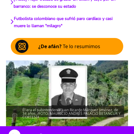
barranco: se desconoce su estado
Futbolista colombiano que sufrió paro cardíaco y casi
muere lo llaman "milagro"
¿De afán?
Te lo resumimos
Él era el subintendente Juan Ricardo Márquez Jiménez, de
34 años. /FOTO: MAURICIO ANDRÉS PALACIO BETANCUR Y
CORTESÍA
Escucha el artículo