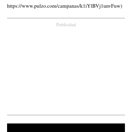
https://www.pulzo.com/campanas/k1iYlBVj1unvFuw)
Publicidad