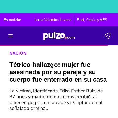
Es noticia:
Laura Valentina Lozano
Enel, Celsia y AES
Po
NACIÓN
Tétrico hallazgo: mujer fue
asesinada por su pareja y su
cuerpo fue enterrado en su casa
La víctima, identificada Erika Esther Ruiz, de
37 años y madre de dos niños, recibió, al
parecer, golpes en la cabeza. Capturaron al
señalado criminal.