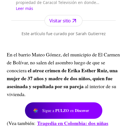
propiedad de Caracol Televisión en donde
encontrará las noticias de Colombia y el mundo
Leer más
sobre deportes, actualidad, tecnología, política,
fútbol.
Visitar sitio
Este artículo fue curado por Sarah Gutierrez
En el barrio Mateo Gómez, del municipio de El Carmen
de Bolívar, no salen del asombro luego de que se
el atroz crimen de Erika Esther Ruiz, una
conociera
mujer de 37 años y madre de dos niños, quien fue
asesinada y sepultada por su pareja
al interior de su
vivienda.
PULZO
Discover
Sigue a
en
Tragedia en Colombia: dos niñas
(Vea también: