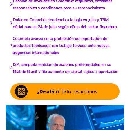
Pensión de invalidez en Colombia: requisitos, entidades
responsables y condiciones para su reconocimiento
Dólar en Colombia: tendencia a la baja en julio y TRM
oficial para el 24 de julio según cifras del sector financiero
Colombia avanza en la prohibición de importación de
productos fabricados con trabajo forzoso ante nuevas
exigencias internacionales
ISA completa emisión de acciones preferenciales en su
filial de Brasil y fija aumento de capital sujeto a aprobación
¿De afán?
Te lo resumimos