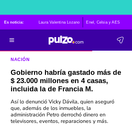
Es noticia:
Laura Valentina Lozano
Enel, Celsia y AES
Po
NACIÓN
Gobierno habría gastado más de
$ 23.000 millones en 4 casas,
incluida la de Francia M.
Así lo denunció Vicky Dávila, quien aseguró
que, además de los inmuebles, la
administración Petro derrochó dinero en
televisores, eventos, reparaciones y más.