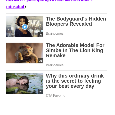
minsalud
)