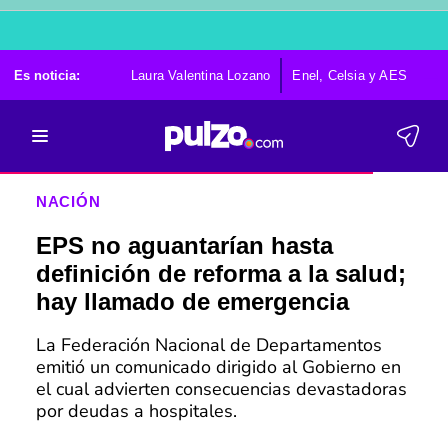
Es noticia:
Laura Valentina Lozano
Enel, Celsia y AES
Po
NACIÓN
EPS no aguantarían hasta
definición de reforma a la salud;
hay llamado de emergencia
La Federación Nacional de Departamentos
emitió un comunicado dirigido al Gobierno en
el cual advierten consecuencias devastadoras
por deudas a hospitales.