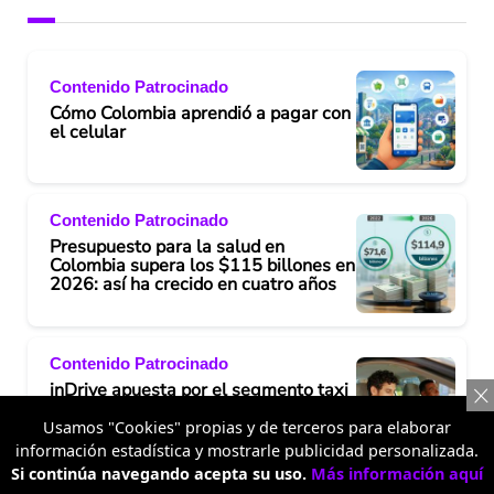
Contenido Patrocinado
Cómo Colombia aprendió a pagar con
el celular
Contenido Patrocinado
Presupuesto para la salud en
Colombia supera los $115 billones en
2026: así ha crecido en cuatro años
Contenido Patrocinado
inDrive apuesta por el segmento taxi
en Bogotá con una alianza
estratégica junto a RTaxi
Usamos "Cookies" propias y de terceros para elaborar
información estadística y mostrarle publicidad personalizada.
Si continúa navegando acepta su uso.
Más información aquí