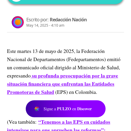
Escrito por:
Redacción Nación
May 14, 2025 - 4:10 am
Este martes 13 de mayo de 2025, la Federación
Nacional de Departamentos (Fedepartamentos) emitió
un comunicado oficial dirigido al Ministerio de Salud,
su profunda preocupación por la grave
expresando
situación financiera que enfrentan las Entidades
Promotoras de Salud
(EPS) en Colombia.
PULZO
Discover
Sigue a
en
“Tenemos a las EPS en cuidados
(Vea también:
intensivos para que aprueben las reformas”: