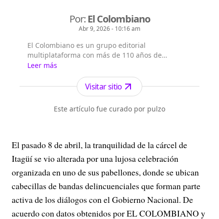
Por:
El Colombiano
Abr 9, 2026 - 10:16 am
El Colombiano es un grupo editorial
multiplataforma con más de 110 años de
existencia. Nació en la ciudad de Medellín en
Leer más
Antioquia. Fundado el 6 de febrero de 1912 por
Francisco de Paula Pérez, se ha especializado en
Visitar sitio
la investigación y generación de contenidos
periodísticos para diferentes plataformas en las
Este artículo fue curado por pulzo
que provee a las a...
El pasado 8 de abril, la tranquilidad de la cárcel de
Itagüí se vio alterada por una lujosa celebración
organizada en uno de sus pabellones, donde se ubican
cabecillas de bandas delincuenciales que forman parte
activa de los diálogos con el Gobierno Nacional. De
acuerdo con datos obtenidos por EL COLOMBIANO y