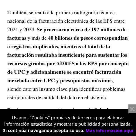
También, se realizó la primera radiografía técnica
nacional de la facturación electrónica de las EPS entre
Se procesaron cerca de 197 millones de
2021 y 2024.
facturas
40 billones de pesos correspondían
y más de
a registros duplicados, mientras el total de la
facturación resultaba insuficiente para sustentar los
recursos girados por ADRES a las EPS por concepto
de UPC y adicionalmente se encontró facturación
mezclada entre UPC y presupuestos máximos
,
siendo este un insumo clave para identificar problemas
estructurales de calidad del dato en el sistema.
Sala de
Finalmente, en esa gestión se destaca la
inteligencia
Usamos "Cookies" propias y de terceros para elaborar
de la ADRES, una herramienta digital
información estadística y mostrarle publicidad personalizada.
estratégica diseñada para que los datos se transformen
Si continúa navegando acepta su uso.
Más información aquí
en decisiones informadas y basadas en evidencia,