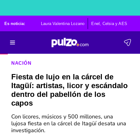
Es noticia:
Laura Valentina Lozano
Enel, Celsia y AES
Po
NACIÓN
Fiesta de lujo en la cárcel de
Itagüí: artistas, licor y escándalo
dentro del pabellón de los
capos
Con licores, músicos y 500 millones, una
lujosa fiesta en la cárcel de Itagüí desata una
investigación.