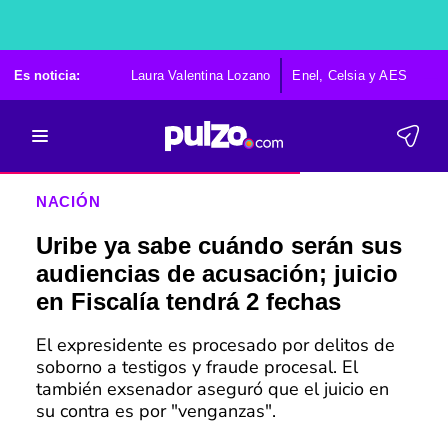
Es noticia:
Laura Valentina Lozano
Enel, Celsia y AES
Po
NACIÓN
Uribe ya sabe cuándo serán sus
audiencias de acusación; juicio
en Fiscalía tendrá 2 fechas
El expresidente es procesado por delitos de
soborno a testigos y fraude procesal. El
también exsenador aseguró que el juicio en
su contra es por "venganzas".