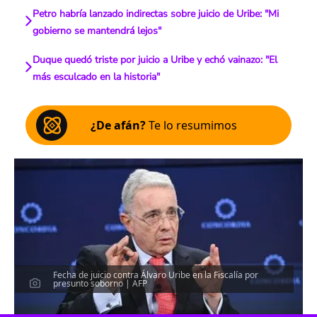
Petro habría lanzado indirectas sobre juicio de Uribe: "Mi
gobierno se mantendrá lejos"
Duque quedó triste por juicio a Uribe y echó vainazo: "El
más esculcado en la historia"
¿De afán?
Te lo resumimos
Fecha de juicio contra Álvaro Uribe en la Fiscalía por
presunto soborno | AFP
Escucha el artículo