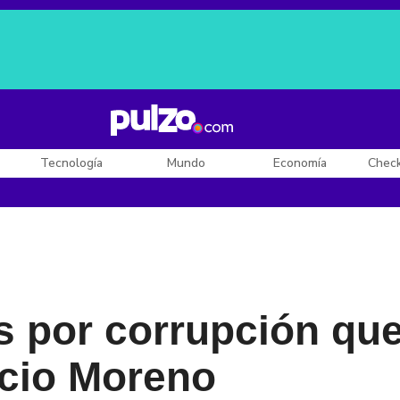
Posesión de De la Espriella
Diego Rueda
Dólar en Colombia
Tecnología
Mundo
Economía
Chec
 por corrupción que
icio Moreno