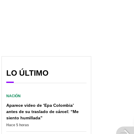
Haciendo compras
Ganado con fiebre
tranquilamente con una
aftosa habría entrado al
mujer cayó capo del
país gracias a
‘Clan del Golfo’
funcionarios que deben
evitarlo
LO ÚLTIMO
NACIÓN
Aparece video de ‘Epa Colombia’
antes de su traslado de cárcel: “Me
siento humillada”
Hace 5 horas