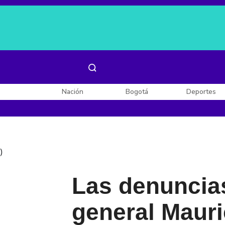
Es noticia:
Laura Valentina Lozano
Enel, Celsia y AES
Nación
Bogotá
Deportes
)
Las denuncias
general Maur