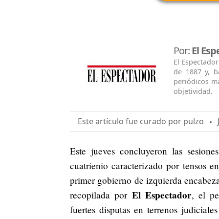
Por:
El Esp
El Espectador
de 1887 y, b
periódicos má
objetividad.
Este artículo fue curado por pulzo
J
Este jueves concluyeron las sesione
cuatrienio caracterizado por tensos en
primer gobierno de izquierda encabez
El Espectador
recopilada por
, el p
fuertes disputas en terrenos judicial