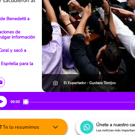
e sacudieron al
 de Benedetti a
aciones de
vulgar información
Coral y sacó a
 Espriella para la
El Espectador - Gustavo Torrijos
00:00
Únete a nuestro c
?
Te lo resumimos
Las noticias más important