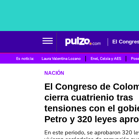
Es noticia:
Laura Valentina Lozano
Enel, Celsia y AES
Pose
NACIÓN
El Congreso de Colo
cierra cuatrienio tras
tensiones con el gobi
Petro y 320 leyes apr
En este periodo, se aprobaron 320 le