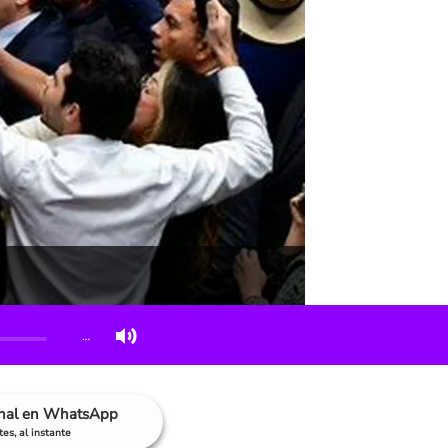
…
anal en WhatsApp
es, al instante