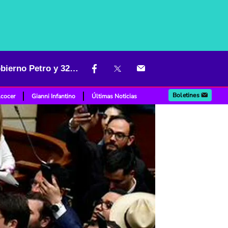
El Congreso de Colombia cierra cuatrienio tras tensiones con el gobierno Petro y 320 leyes aprobadas
Boletines
lcocer
Gianni Infantino
Últimas Noticias