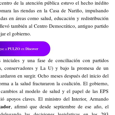
centro de la atención pública estuvo el hecho inédito
omara las riendas en la Casa de Nariño, impulsando
ndas en áreas como salud, educación y redistribución
 llevó también al Centro Democrático, antiguo partido
dejar el gobierno.
PULZO
Discover
gue a
en
 iniciales y una fase de conciliación con partidos
les, conservadores y La U) y bajo la promesa de un
tardaron en surgir. Ocho meses después del inicio del
rma a la salud fracturaron la coalición. El gobierno,
 cambios al modelo de salud y el papel de las EPS
ió apoyos claves. El ministro del Interior, Armando
tador
, afirmó que desde septiembre de ese año, el
delegando las decisiones legislativas en los 293