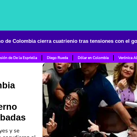
sión de De la Espriella
Diego Rueda
Dólar en Colombia
Verónica A
mbia
erno
obadas
yes y se