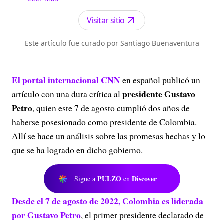
Antioquia. Fundado el 6 de febrero de 1912 por
Francisco de Paula Pérez, se ha especializado en
Visitar sitio
la investigación y generación de contenidos
periodísticos para diferentes plataformas en las
Este artículo fue curado por Santiago Buenaventura
que provee a las audiencias de piezas mult...
El portal internacional
CNN
en español publicó un
presidente Gustavo
artículo con una dura crítica al
Petro
, quien este 7 de agosto cumplió dos años de
haberse posesionado como presidente de Colombia.
Allí se hace un análisis sobre las promesas hechas y lo
que se ha logrado en dicho gobierno.
PULZO
Discover
Sigue a
en
Desde el 7 de agosto de 2022, Colombia es liderada
por Gustavo Petro
, el primer presidente declarado de