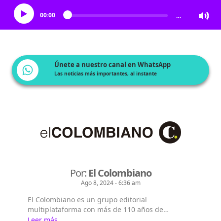
00:00
…
Únete a nuestro canal en WhatsApp
Las noticias más importantes, al instante
Por:
El Colombiano
Ago 8, 2024 - 6:36 am
El Colombiano es un grupo editorial
multiplataforma con más de 110 años de
existencia. Nació en la ciudad de Medellín en
Leer más