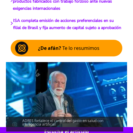
productos fabricados con trabajo forzoso ante nuevas
exigencias internacionales
ISA completa emisión de acciones preferenciales en su
filial de Brasil y fija aumento de capital sujeto a aprobación
¿De afán?
Te lo resumimos
ADRES fortalece el control del gasto en salud con
inteligencia artificial
Escucha el artículo