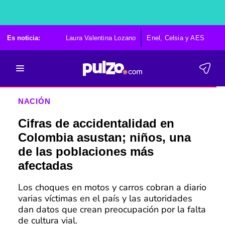
Es noticia:
Laura Valentina Lozano
Enel, Celsia y AES
Po
NACIÓN
Cifras de accidentalidad en
Colombia asustan; niños, una
de las poblaciones más
afectadas
Los choques en motos y carros cobran a diario
varias víctimas en el país y las autoridades
dan datos que crean preocupación por la falta
de cultura vial.