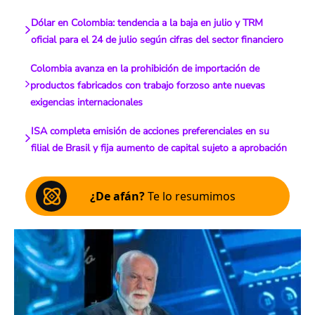
Dólar en Colombia: tendencia a la baja en julio y TRM
oficial para el 24 de julio según cifras del sector financiero
Colombia avanza en la prohibición de importación de
productos fabricados con trabajo forzoso ante nuevas
exigencias internacionales
ISA completa emisión de acciones preferenciales en su
filial de Brasil y fija aumento de capital sujeto a aprobación
¿De afán?
Te lo resumimos