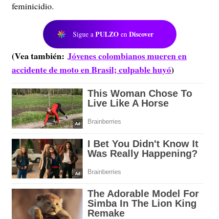
feminicidio.
PULZO
Discover
Sigue a
en
(Vea también:
Jóvenes colombianos mueren en
accidente de moto en Brasil; culpable huyó
)