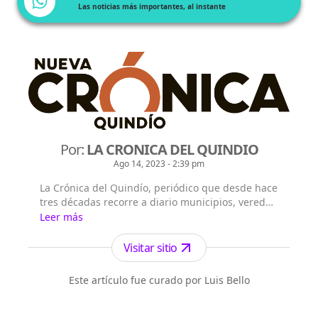
Las noticias más importantes, al instante
Por:
LA CRONICA DEL QUINDIO
Ago 14, 2023 - 2:39 pm
La Crónica del Quindío, periódico que desde hace
tres décadas recorre a diario municipios, veredas
y calles llevando información veraz y oportuna,
Leer más
investigando y escuchando para actualizar a
todos los quindianos.
Visitar sitio
Este artículo fue curado por Luis Bello