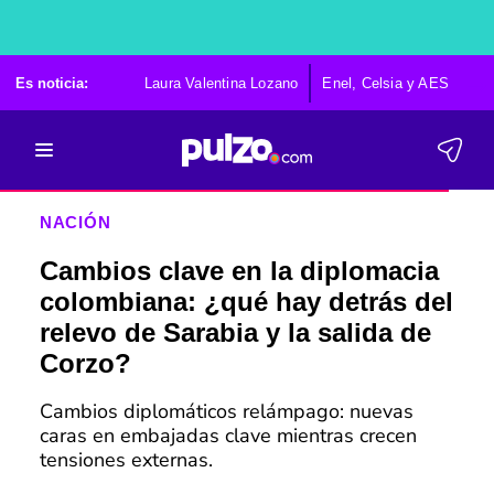
Es noticia:
Laura Valentina Lozano
Enel, Celsia y AES
Po
NACIÓN
Cambios clave en la diplomacia
colombiana: ¿qué hay detrás del
relevo de Sarabia y la salida de
Corzo?
Cambios diplomáticos relámpago: nuevas
caras en embajadas clave mientras crecen
tensiones externas.