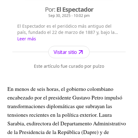
Por:
El Espectador
Sep 30, 2025 - 10:02 pm
El Espectador es el periódico más antiguo del
país, fundado el 22 de marzo de 1887 y, bajo la
dirección de Fidel Cano, es considerado uno de
Leer más
los periódicos más serios y profesionales por su
independencia, credibilidad y objetividad.
Visitar sitio
Este artículo fue curado por pulzo
En menos de seis horas, el gobierno colombiano
encabezado por el presidente Gustavo Petro impulsó
transformaciones diplomáticas que subrayan las
tensiones recientes en la política exterior. Laura
Sarabia, exdirectora del Departamento Administrativo
de la Presidencia de la República (Dapre) y de