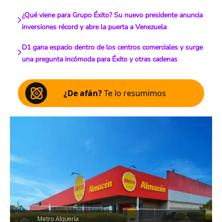
¿Qué viene para Grupo Éxito? Su nuevo presidente anuncia
inversiones récord y abre la puerta a Venezuela
D1 gana espacio dentro de los centros comerciales y surge
una pregunta incómoda para Éxito y otras cadenas
¿De afán?
Te lo resumimos
Metro Alquería