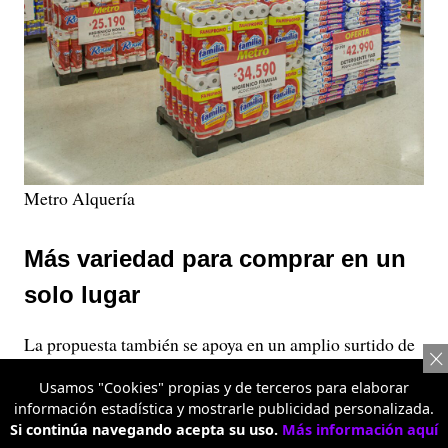
Metro Alquería
Más variedad para comprar en un
solo lugar
La propuesta también se apoya en un amplio surtido de
categorías que incluyen alimentos frescos, frutas y
Usamos "Cookies" propias y de terceros para elaborar
verduras, carnes, bebidas, productos de aseo, artículos
información estadística y mostrarle publicidad personalizada.
para el hogar y tecnología.
Si continúa navegando acepta su uso.
Más información aquí