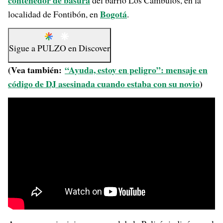
contenedor de basura
del barrio Los Cámbulos, en la
Bogotá
localidad de Fontibón, en
.
Sigue a
PULZO
en
Discover
(Vea también:
“Ayuda, estoy en peligro”: mensaje en
código de DJ asesinada cuando estaba con su novio
)