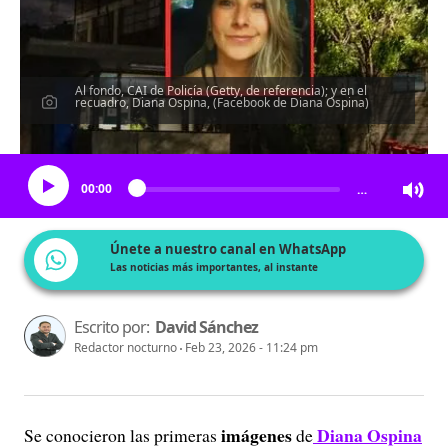
Al fondo, CAI de Policía (Getty, de referencia); y en el
recuadro, Diana Ospina, (Facebook de Diana Ospina)
Escucha el artículo
00:00
…
Únete a nuestro canal en WhatsApp
Las noticias más importantes, al instante
Escrito por:
David Sánchez
Redactor nocturno
Feb 23, 2026 - 11:24 pm
imágenes
Diana Ospina
Se conocieron las primeras
de