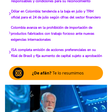
responsables y condiciones para su reconocimiento
Dólar en Colombia: tendencia a la baja en julio y TRM
oficial para el 24 de julio según cifras del sector financiero
Colombia avanza en la prohibición de importación de
productos fabricados con trabajo forzoso ante nuevas
exigencias internacionales
ISA completa emisión de acciones preferenciales en su
filial de Brasil y fija aumento de capital sujeto a aprobación
¿De afán?
Te lo resumimos