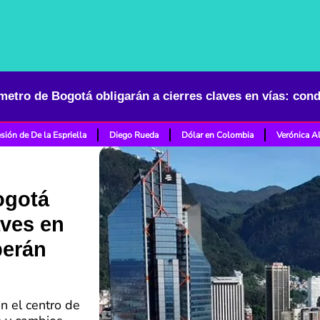
sión de De la Espriella
Diego Rueda
Dólar en Colombia
Verónica A
ogotá
aves en
berán
n el centro de