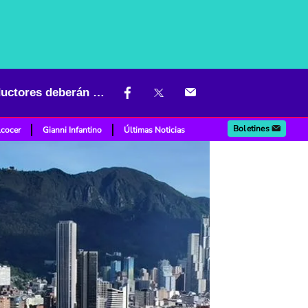
Obras del metro de Bogotá obligarán a cierres claves en vías: conductores deberán tomar desvíos
Boletines
lcocer
Gianni Infantino
Últimas Noticias