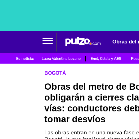
Es noticia:
Laura Valentina Lozano
Enel, Celsia y AES
Pose
BOGOTÁ
Obras del metro de B
obligarán a cierres cl
vías: conductores de
tomar desvíos
Las obras entran en una nueva fase e