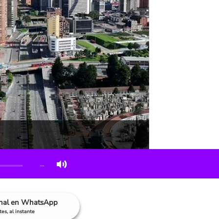
…
anal en WhatsApp
es, al instante