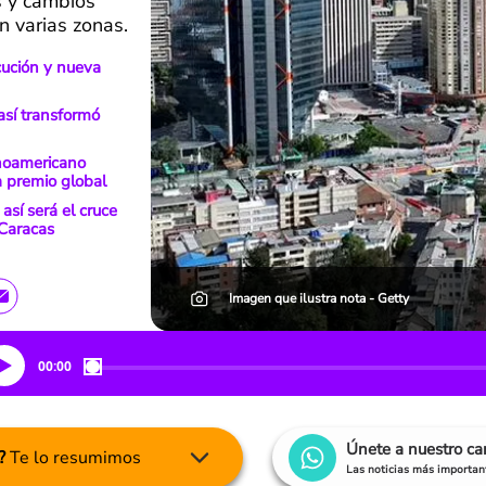
s y cambios
n varias zonas.
cución y nueva
así transformó
inoamericano
a premio global
así será el cruce
 Caracas
Imagen que ilustra nota - Getty
00:00
Únete a nuestro c
?
Te lo resumimos
Las noticias más important