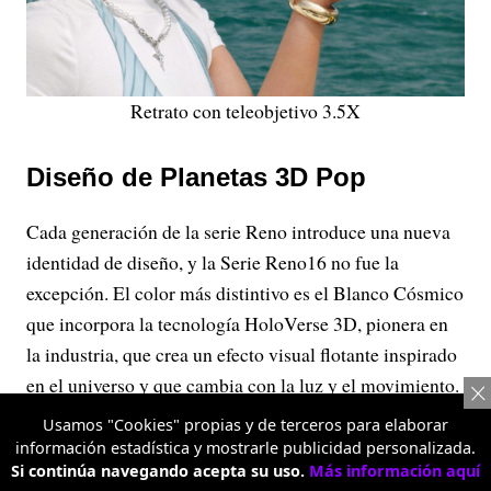
Retrato con teleobjetivo 3.5X
Diseño de Planetas 3D Pop
Cada generación de la serie Reno introduce una nueva
identidad de diseño, y la Serie Reno16 no fue la
excepción. El color más distintivo es el Blanco Cósmico
que incorpora la tecnología HoloVerse 3D, pionera en
la industria, que crea un efecto visual flotante inspirado
en el universo y que cambia con la luz y el movimiento.
Gracias a millones de microlentes que reconstruyen la
Usamos "Cookies" propias y de terceros para elaborar
luz en el espacio, el diseño 3D genera una sensación de
información estadística y mostrarle publicidad personalizada.
Si continúa navegando acepta su uso.
Más información aquí
profundidad en las imágenes, que parecen flotar sobre