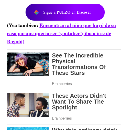
PULZO
Discover
Sigue a
en
(Vea también:
Encuentran al niño que huyó de su
casa porque quería ser ‘youtuber’; iba a irse de
Bogotá)