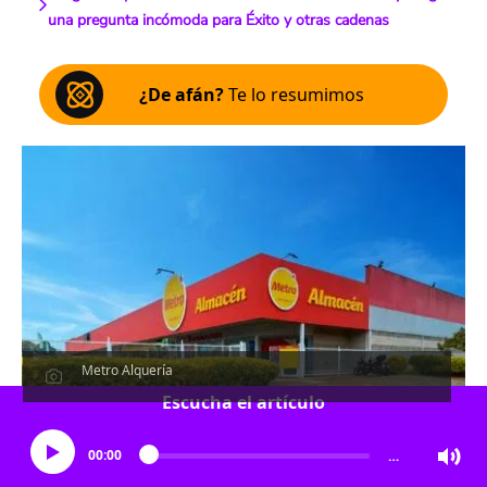
una pregunta incómoda para Éxito y otras cadenas
¿De afán?
Te lo resumimos
Metro Alquería
Escucha el artículo
00:00
…