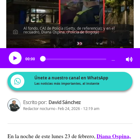
Al fondo, CAI de Policía (Getty, de referencia); y en el
recuadro, Diana Ospina, (Policía de Bogotá)
Escucha el artículo
00:00
…
Únete a nuestro canal en WhatsApp
Las noticias más importantes, al instante
Escrito por:
David Sánchez
Redactor nocturno
Feb 24, 2026 - 12:19 am
Diana Ospina,
En la noche de este lunes 23 de febrero,