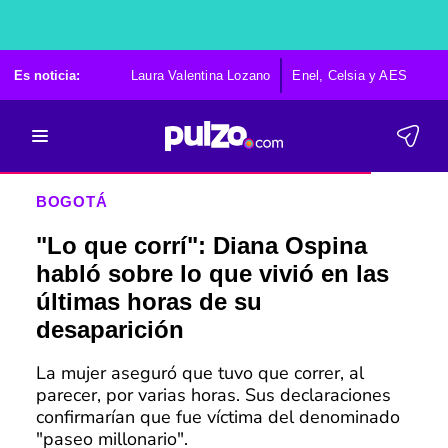
Es noticia:
Laura Valentina Lozano
Enel, Celsia y AES
Po
BOGOTÁ
"Lo que corrí": Diana Ospina
habló sobre lo que vivió en las
últimas horas de su
desaparición
La mujer aseguró que tuvo que correr, al
parecer, por varias horas. Sus declaraciones
confirmarían que fue víctima del denominado
"paseo millonario".