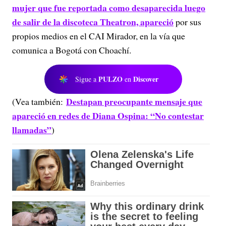
mujer que fue reportada como desaparecida luego
de salir de la discoteca Theatron, apareció
por sus
propios medios en el CAI Mirador, en la vía que
comunica a Bogotá con Choachí.
PULZO
Discover
Sigue a
en
Destapan preocupante mensaje que
(Vea también:
apareció en redes de Diana Ospina: “No contestar
llamadas”
)