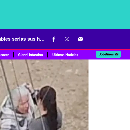
[Video] Desgarradora agresión a adulta mayor en Bogotá; responsables serías sus hijas
Boletines
lcocer
Gianni Infantino
Últimas Noticias