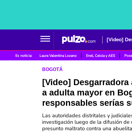
Es noticia:
Laura Valentina Lozano
Enel, Celsia y AES
Pose
BOGOTÁ
[Video] Desgarradora
a adulta mayor en Bo
responsables serías s
Las autoridades distritales y judicial
investigación luego de la difusión de
presunto maltrato contra una abuelit