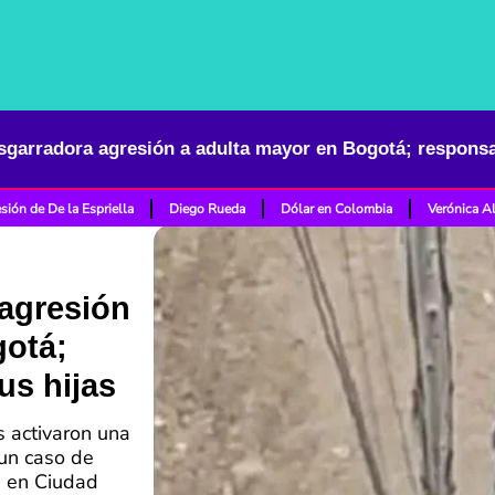
sión de De la Espriella
Diego Rueda
Dólar en Colombia
Verónica A
 agresión
gotá;
us hijas
es activaron una
 un caso de
a en Ciudad