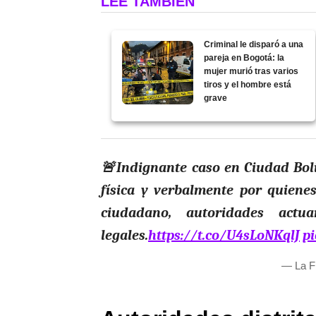
LEE TAMBIÉN
Criminal le disparó a una
pareja en Bogotá: la
mujer murió tras varios
tiros y el hombre está
grave
🚨Indignante caso en Ciudad Bol
física y verbalmente por quienes
ciudadano, autoridades actua
legales.
https://t.co/U4sLoNKqlJ
pi
— La F