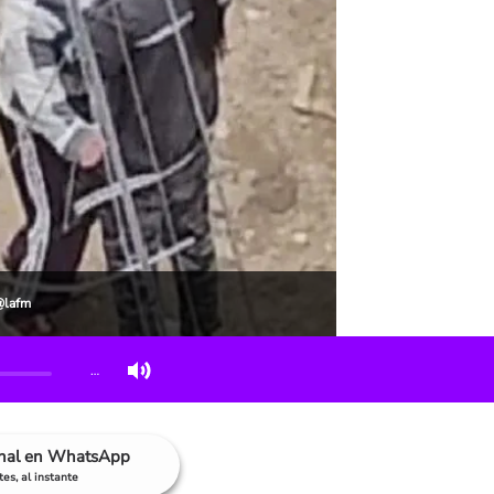
@lafm
…
anal en WhatsApp
es, al instante