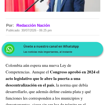
Por:
Redacción Nación
Publicado: 30/07/2026 - 06:25 pm
Únete a nuestro canal en WhatsApp
Las noticias más importantes, al instante
Colombia aún espera una nueva Ley de
Congreso aprobó en 2024 el
Competencias. Aunque el
acto legislativo que le abre la puerta a una
descentralización en el país
, la norma que debía
desarrollarlo, que además define cuánta plata y qué
funciones les corresponden a los municipios y
departamentos, sigue sin ver luz de trámite en el