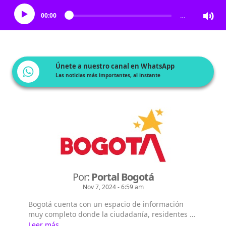
00:00
…
Únete a nuestro canal en WhatsApp
Las noticias más importantes, al instante
Por:
Portal Bogotá
Nov 7, 2024 - 6:59 am
Bogotá cuenta con un espacio de información
muy completo donde la ciudadanía, residentes y
extranjeros pueden consultar la información que
Leer más