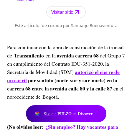
les interesa sobre Bogotá, su historia, sus
localidades, la gestión y principales noticias de la
Visitar sitio
Administración Distrital.
Este artículo fue curado por Santiago Buenaventura
Para continuar con la obra de construcción de la troncal
Transmilenio
avenida carrera 68
de
en la
del Grupo 7
en cumplimiento del Contrato IDU-351-2020, la
autorizó el
cierre de
Secretaría de Movilidad (SDM)
un carril
por sentido (norte-sur y sur-norte) en la
carrera 68 entre la avenida calle 80 y la calle 87
en el
noroccidente de Bogotá.
PULZO
Discover
Sigue a
en
(No olvides leer:
¿Sin empleo? Hay vacantes para