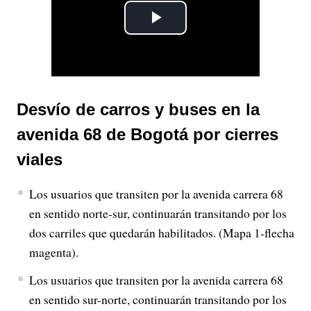
P
l
a
Desvío de carros y buses en la
y
avenida 68 de Bogotá por cierres
V
viales
i
Los usuarios que transiten por la avenida carrera 68
en sentido norte-sur, continuarán transitando por los
d
dos carriles que quedarán habilitados. (Mapa 1-flecha
e
magenta).
Los usuarios que transiten por la avenida carrera 68
o
en sentido sur-norte, continuarán transitando por los