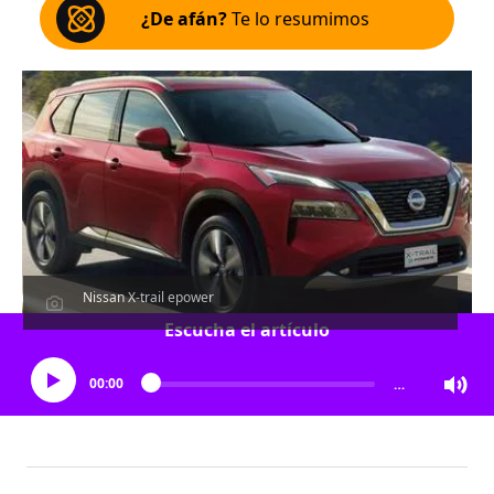
¿De afán?
Te lo resumimos
Nissan X-trail epower
Escucha el artículo
00:00
…