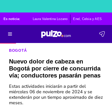
Es noticia:
Laura Valentina Lozano
Enel, Celsia y AES
Po
BOGOTÁ
Nuevo dolor de cabeza en
Bogotá por cierre de concurrida
vía; conductores pasarán penas
Estas actividades iniciarán a partir del
miércoles 06 de noviembre de 2024 y se
extenderán por un tiempo aproximado de diez
meses.