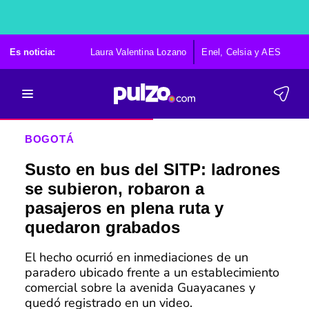
Es noticia:
Laura Valentina Lozano
Enel, Celsia y AES
Po
BOGOTÁ
Susto en bus del SITP: ladrones
se subieron, robaron a
pasajeros en plena ruta y
quedaron grabados
El hecho ocurrió en inmediaciones de un
paradero ubicado frente a un establecimiento
comercial sobre la avenida Guayacanes y
quedó registrado en un video.