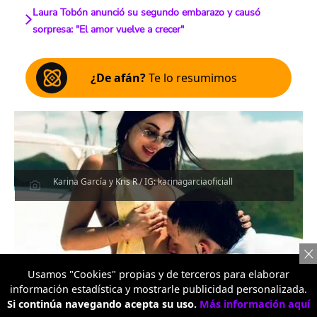
Laura Tobón anunció su segundo embarazo y causó
sorpresa: "El amor vuelve a crecer"
¿De afán?
Te lo resumimos
Karina García y Kris R / IG: karinagarciaoficiall
Usamos "Cookies" propias y de terceros para elaborar
información estadística y mostrarle publicidad personalizada.
Si continúa navegando acepta su uso.
Más información aquí
Por:
Redacción Entretenimiento