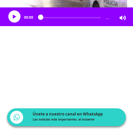
Escucha el artículo
00:00
…
Únete a nuestro canal en WhatsApp
Las noticias más importantes, al instante