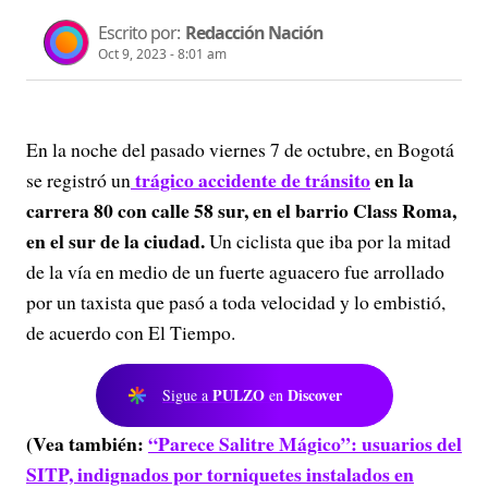
Escrito por:
Redacción Nación
Oct 9, 2023 - 8:01 am
En la noche del pasado viernes 7 de octubre, en Bogotá
trágico accidente de tránsito
en la
se registró un
carrera 80 con calle 58 sur, en el barrio Class Roma,
en el sur de la ciudad.
Un ciclista que iba por la mitad
de la vía en medio de un fuerte aguacero fue arrollado
por un taxista que pasó a toda velocidad y lo embistió,
de acuerdo con El Tiempo.
PULZO
Discover
Sigue a
en
(Vea también:
“Parece Salitre Mágico”: usuarios del
SITP, indignados por torniquetes instalados en