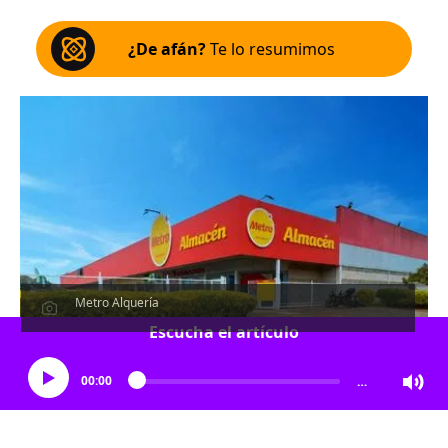
¿De afán?
Te lo resumimos
Metro Alquería
Escucha el artículo
00:00
…