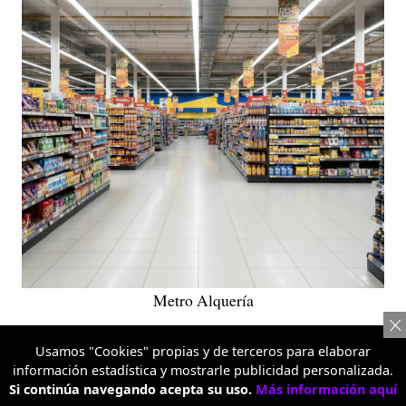
Metro Alquería
TEMAS RELACIONADOS:
Usamos "Cookies" propias y de terceros para elaborar
SUPERMERCADO
AHORRO
TIENDAS
BOGOTÁ
información estadística y mostrarle publicidad personalizada.
Si continúa navegando acepta su uso.
Más información aquí