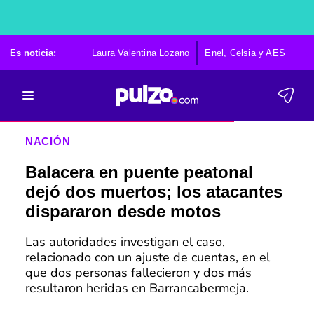
Es noticia:
Laura Valentina Lozano
Enel, Celsia y AES
Po
NACIÓN
Balacera en puente peatonal
dejó dos muertos; los atacantes
dispararon desde motos
Las autoridades investigan el caso,
relacionado con un ajuste de cuentas, en el
que dos personas fallecieron y dos más
resultaron heridas en Barrancabermeja.