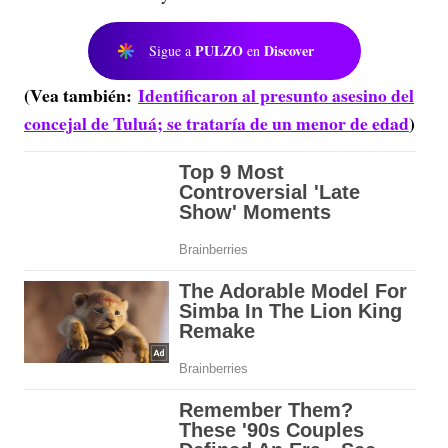
PULZO
Discover
Sigue a
en
(Vea también:
Identificaron al presunto asesino del
concejal de Tuluá; se trataría de un menor de edad
)