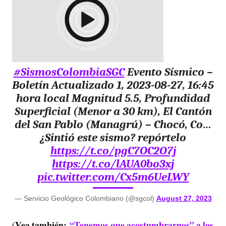
#SismosColombiaSGC
Evento Sísmico –
Boletín Actualizado 1, 2023-08-27, 16:45
hora local Magnitud 5.5, Profundidad
Superficial (Menor a 30 km), El Cantón
del San Pablo (Managrú) – Chocó, Co…
¿Sintió este sismo? repórtelo
https://t.co/pgC7OC2O7j
https://t.co/lAUA0bo3xj
pic.twitter.com/Cx5m6UeLWY
— Servicio Geológico Colombiano (@sgcol)
August 27, 2023
Vea también:
“Tenemos que acostumbrarnos” a los
(