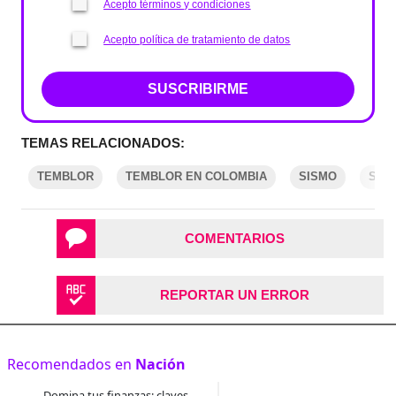
Acepto términos y condiciones
Acepto política de tratamiento de datos
SUSCRIBIRME
TEMAS RELACIONADOS:
TEMBLOR
TEMBLOR EN COLOMBIA
SISMO
SIS
COMENTARIOS
REPORTAR UN ERROR
Recomendados en
Nación
Domina tus finanzas: claves