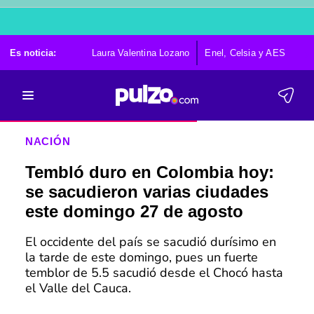
Es noticia:
Laura Valentina Lozano
Enel, Celsia y AES
Po
NACIÓN
Tembló duro en Colombia hoy:
se sacudieron varias ciudades
este domingo 27 de agosto
El occidente del país se sacudió durísimo en
la tarde de este domingo, pues un fuerte
temblor de 5.5 sacudió desde el Chocó hasta
el Valle del Cauca.