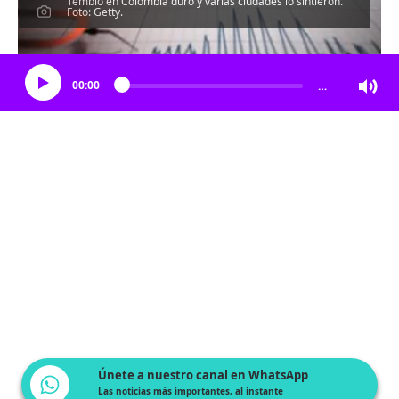
Tembló en Colombia duro y varias ciudades lo sintieron.
Foto: Getty.
Escucha el artículo
00:00
…
Únete a nuestro canal en WhatsApp
Las noticias más importantes, al instante