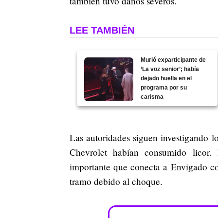
también tuvo daños severos.
LEE TAMBIÉN
Murió exparticipante de
‘La voz senior’; había
dejado huella en el
programa por su
carisma
Las autoridades siguen investigando lo
Chevrolet habían consumido licor. 
importante que conecta a Envigado co
tramo debido al choque.