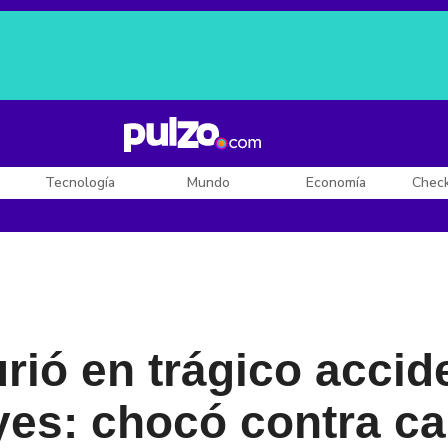
Posesión de De la Espriella
Diego Rueda
Dólar en Colombia
Tecnología
Mundo
Economía
Chec
ió en trágico accide
yes: chocó contra c