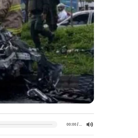
/
…
00:00