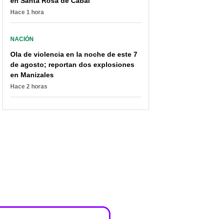
en Santa Rosa de Cabal
Hace 1 hora
NACIÓN
Ola de violencia en la noche de este 7
Más de un millón de
Se oficializó la Navidad
de agosto; reportan dos explosiones
personas sin agua en
en Antioquia: ya tienen
en Manizales
Medellín y otros
los primeros
Hace 2 horas
municipios este domingo
alumbrados