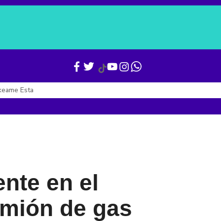
Verónica Alcocer
Gianni Infantino
Boletines
Últimas Noticias
keame Esta
nte en el
amión de gas