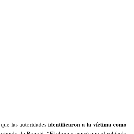
identificaron a la víctima como
que las autoridades
 oriundo de Bogotá. “El choque causó que el vehículo