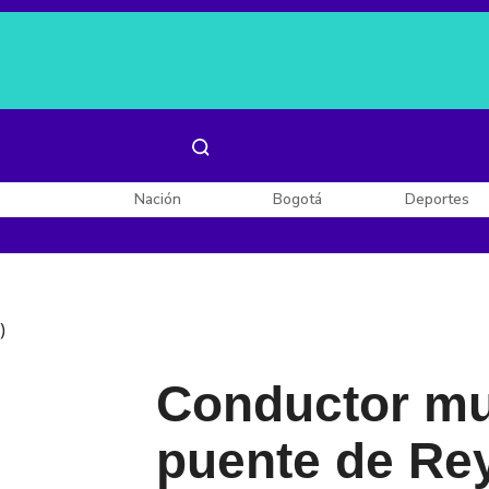
Es noticia:
Laura Valentina Lozano
Enel, Celsia y AES
Nación
Bogotá
Deportes
)
Conductor mur
puente de Re