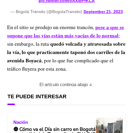
pic.twitter.com/oAXlbPfKCA
— Bogotá Tránsito (@BogotaTransito)
September 21, 2023
pese a que se
En el sitio se produjo un enorme trancón,
supone que las vías están más vacías de lo normal
;
quedó volcada y atravesada sobre
sin embargo, la ruta
la vía, lo que practicamente taponó dos carriles de la
avenida Boyacá
, por lo que fue complicado que el
tráfico fluyera por esta zona.
El artículo continúa abajo
TE PUEDE INTERESAR
Nación
🔴 Cómo va el Día sin carro en Bogotá