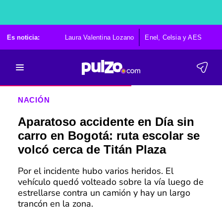
Es noticia:
Laura Valentina Lozano
Enel, Celsia y AES
Po
NACIÓN
Aparatoso accidente en Día sin
carro en Bogotá: ruta escolar se
volcó cerca de Titán Plaza
Por el incidente hubo varios heridos. El
vehículo quedó volteado sobre la vía luego de
estrellarse contra un camión y hay un largo
trancón en la zona.