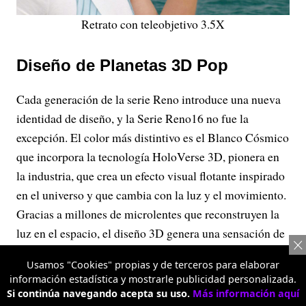
Retrato con teleobjetivo 3.5X
Diseño de Planetas 3D Pop
Cada generación de la serie Reno introduce una nueva
identidad de diseño, y la Serie Reno16 no fue la
excepción. El color más distintivo es el Blanco Cósmico
que incorpora la tecnología HoloVerse 3D, pionera en
la industria, que crea un efecto visual flotante inspirado
en el universo y que cambia con la luz y el movimiento.
Gracias a millones de microlentes que reconstruyen la
luz en el espacio, el diseño 3D genera una sensación de
profundidad en las imágenes, que parecen flotar sobre
Usamos "Cookies" propias y de terceros para elaborar
la superficie del teléfono. Esto le da a la Serie Reno16
información estadística y mostrarle publicidad personalizada.
una firma visual impactante, sin dejar de lado un
Si continúa navegando acepta su uso.
Más información aquí