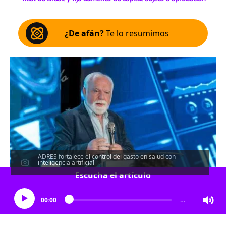
¿De afán?
Te lo resumimos
ADRES fortalece el control del gasto en salud con
inteligencia artificial
Escucha el artículo
00:00
…