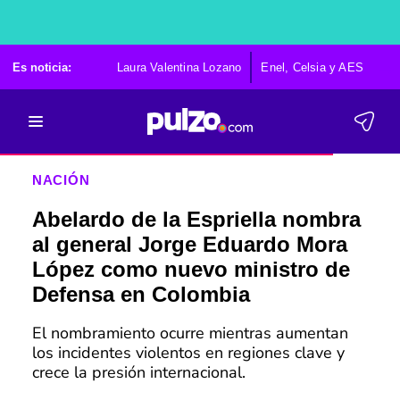
Es noticia:
Laura Valentina Lozano
Enel, Celsia y AES
Po
NACIÓN
Abelardo de la Espriella nombra
al general Jorge Eduardo Mora
López como nuevo ministro de
Defensa en Colombia
El nombramiento ocurre mientras aumentan
los incidentes violentos en regiones clave y
crece la presión internacional.