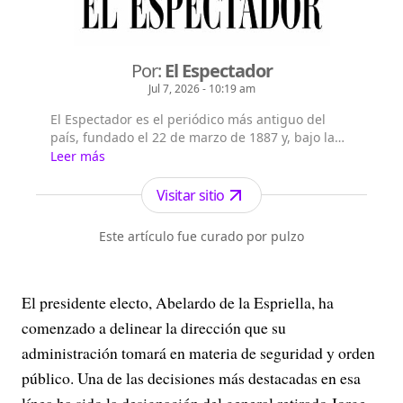
Por:
El Espectador
Jul 7, 2026 - 10:19 am
El Espectador es el periódico más antiguo del
país, fundado el 22 de marzo de 1887 y, bajo la
dirección de Fidel Cano, es considerado uno de
Leer más
los periódicos más serios y profesionales por su
independencia, credibilidad y objetividad.
Visitar sitio
Este artículo fue curado por pulzo
El presidente electo, Abelardo de la Espriella, ha
comenzado a delinear la dirección que su
administración tomará en materia de seguridad y orden
público. Una de las decisiones más destacadas en esa