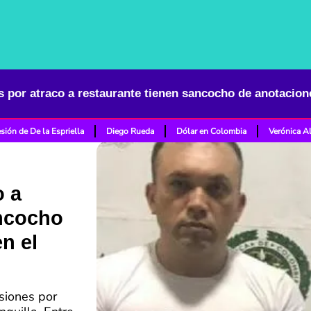
sión de De la Espriella
Diego Rueda
Dólar en Colombia
Verónica A
o a
ancocho
n el
siones por