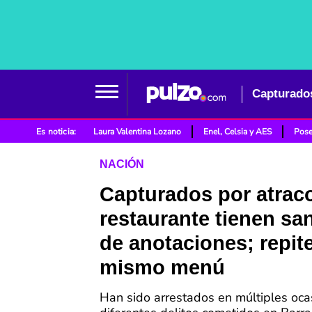
Es noticia:
Laura Valentina Lozano
Enel, Celsia y AES
Pose
NACIÓN
Capturados por atrac
restaurante tienen s
de anotaciones; repite
mismo menú
Han sido arrestados en múltiples oca