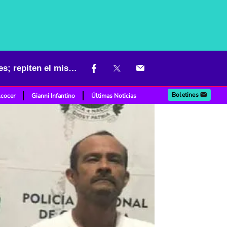
Capturados por atraco a restaurante tienen sancocho de anotaciones; repiten el mismo menú
Boletines
lcocer
Gianni Infantino
Últimas Noticias