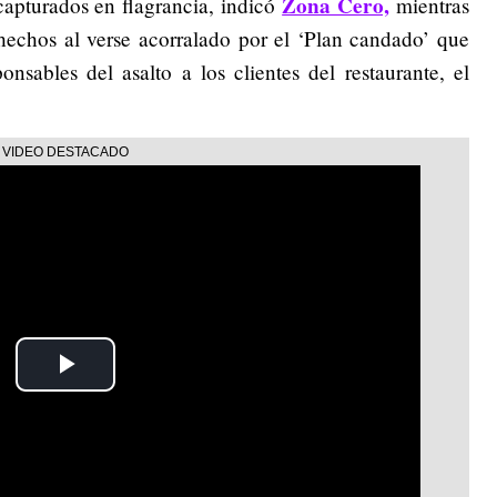
Zona Cero,
apturados en flagrancia, indicó
mientras
hechos al verse acorralado por el ‘Plan candado’ que
nsables del asalto a los clientes del restaurante, el
Play
Video