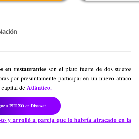
Nación
os en restaurantes
son el plato fuerte de dos sujetos
oras por presuntamente participar en un nuevo atraco
Atlántico.
a capital de
PULZO
Discover
gue a
en
to y arrolló a pareja que lo habría atracado en la