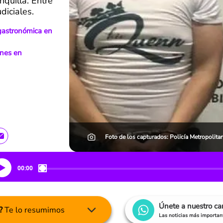
nquilla. Entre
diciales.
a gastronómica en
ones en
Foto de los capturados: Policía Metropolitan
00:00
Únete a nuestro c
?
Te lo resumimos
Las noticias más important