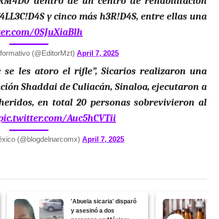
RM4D0 dentro de un centro de rehabilitación
4LL3C!D4S y cinco más h3R!D4S, entre ellas una
tter.com/0SJuXiaBlh
nformativo (@EditorMzt)
April 7, 2025
e les atoro el rifle”, Sicarios realizaron una
ación Shaddai de Culiacán, Sinaloa, ejecutaron a
eridos, en total 20 personas sobrevivieron al
pic.twitter.com/Auc5hCVTii
éxico (@blogdelnarcomx)
April 7, 2025
'Abuela sicaria' disparó
y asesinó a dos