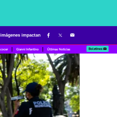
; imágenes impactan
Boletines
lcocer
Gianni Infantino
Últimas Noticias