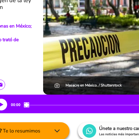
en de la ley
on
sonas en México;
 trató de
Masacre en México. / Shutterstock
00:00
Únete a nuestro c
?
Te lo resumimos
Las noticias más important