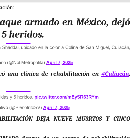
uación:
taque armado en México, dejó
5 heridos.
ón Shaddai, ubicado en la colonia Colina de San Miguel, Culiacán,
ano (@NotiMetropolita)
April 7, 2025
 una clínica de rehabilitación en
#Culiacán
,
cidas y 5 heridos.
pic.twitter.com/mEySR63RYm
ativo (@PlenoInfoSV)
April 7, 2025
BILITACIÓN DEJA NUEVE MU3RT0S Y CINCO