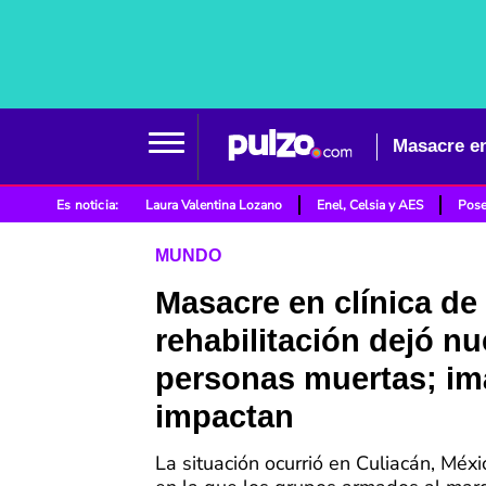
Masacre en
Es noticia:
Laura Valentina Lozano
Enel, Celsia y AES
Pose
MUNDO
Masacre en clínica de
rehabilitación dejó n
personas muertas; i
impactan
La situación ocurrió en Culiacán, Méxi