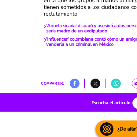
en la que los grupos armados al marg
tienen sometidos a los ciudadanos c
reclutamiento.
'Abuela sicaria' disparó y asesinó a dos per
sería madre de un exdiputado
'Influencer' colombiana contó cómo un amigo
venderla a un criminal en México
COMPARTIR:
Escucha el artículo
¿De afán