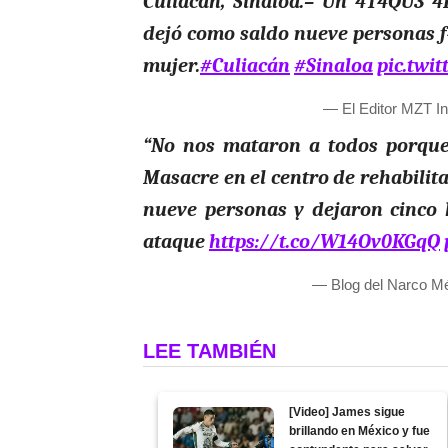
Culiacán, Sinaloa.– Un 4T4QU3 4
dejó como saldo nueve personas f
mujer.
#Culiacán
#Sinaloa
pic.twi
— El Editor MZT I
“No nos mataron a todos porque s
Masacre en el centro de rehabilit
nueve personas y dejaron cinco h
ataque
https://t.co/W14Ov0KGqQ
— Blog del Narco M
LEE TAMBIÉN
[Video] James sigue
brillando en México y fue