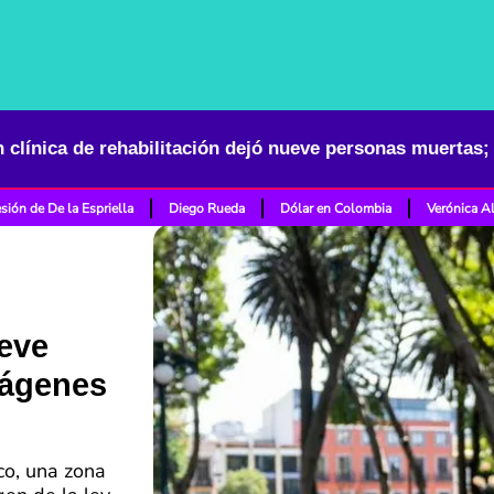
 clínica de rehabilitación dejó nueve personas muertas
sión de De la Espriella
Diego Rueda
Dólar en Colombia
Verónica A
ueve
mágenes
co, una zona