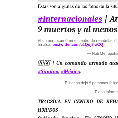
Estas son algunas de las fotos de la sit
#Internacionales
| A
9 muertos y al menos 
El crimen ocurrió en el centro de rehabilitaci
Sinaloa.
pic.twitter.com/c1Qdj3raCQ
— Noti Metropolit
🇲🇽 | Un comando armado atacó
#Sinaloa
,
#México
.
El hecho dejó 9 personas falle
— Pleno Inform
TR4G3D!A EN CENTRO DE REHA
H3R!D0S