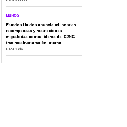
Hace 8 horas
MUNDO
Estados Unidos anuncia millonarias
recompensas y restricciones
migratorias contra líderes del CJNG
tras reestructuración interna
Hace 1 día