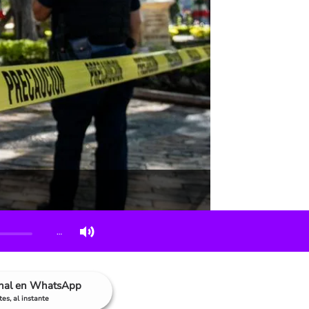
…
anal en WhatsApp
es, al instante