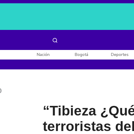
Es noticia:
Laura Valentina Lozano
Enel, Celsia y AES
Nación
Bogotá
Deportes
)
“Tibieza ¿Qué
terroristas de