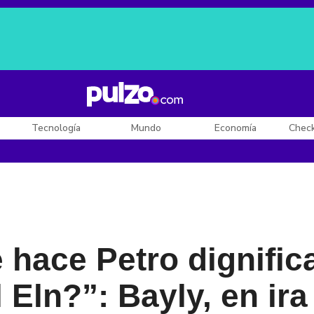
Posesión de De la Espriella
Diego Rueda
Dólar en Colombia
Tecnología
Mundo
Economía
Chec
 hace Petro dignifi
l Eln?”: Bayly, en i