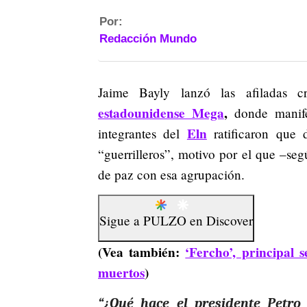
Por:
Redacción Mundo
Jaime Bayly lanzó las afiladas c
estadounidense Mega
,
donde manif
Eln
integrantes del
ratificaron que
“guerrilleros”, motivo por el que –se
de paz con esa agrupación.
Sigue a
PULZO
en
Discover
(Vea también:
‘Fercho’, principal 
muertos
)
“¿Qué hace el presidente Petro 