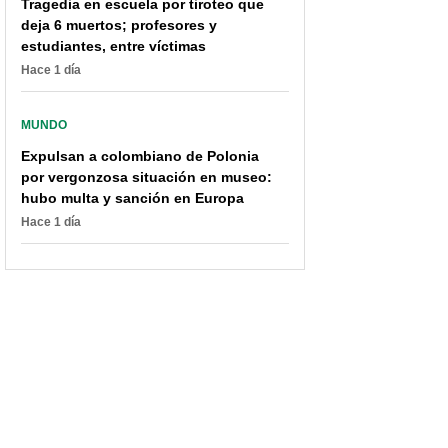
Tragedia en escuela por tiroteo que
deja 6 muertos; profesores y
estudiantes, entre víctimas
“Botaratas, la plata no
"Su ignorancia es
Hace 1 día
es suya”: Bayly, a
vergonzosa": Bayly,
Francia Márquez, por
iracundo contra Francia
MUNDO
viajes en helicóptero
Márquez por opinar de
Cuba
Expulsan a colombiano de Polonia
por vergonzosa situación en museo:
hubo multa y sanción en Europa
Hace 1 día