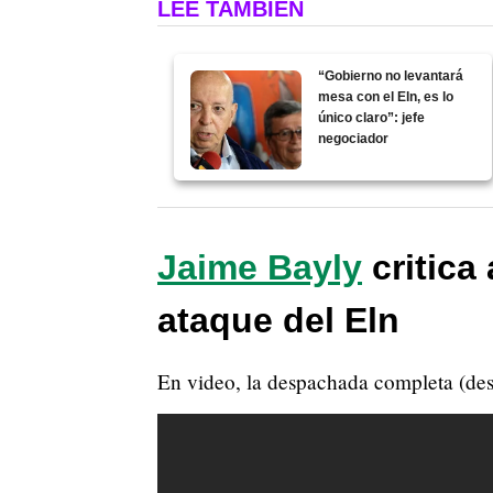
LEE TAMBIÉN
“Gobierno no levantará
mesa con el Eln, es lo
único claro”: jefe
negociador
Jaime Bayly
critica
ataque del Eln
En video, la despachada completa (des