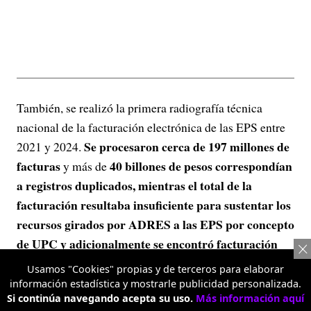
También, se realizó la primera radiografía técnica
nacional de la facturación electrónica de las EPS entre
Se procesaron cerca de 197 millones de
2021 y 2024.
facturas
40 billones de pesos correspondían
y más de
a registros duplicados, mientras el total de la
facturación resultaba insuficiente para sustentar los
recursos girados por ADRES a las EPS por concepto
de UPC y adicionalmente se encontró facturación
mezclada entre UPC y presupuestos máximos
,
Usamos "Cookies" propias y de terceros para elaborar
siendo este un insumo clave para identificar problemas
información estadística y mostrarle publicidad personalizada.
Si continúa navegando acepta su uso.
Más información aquí
estructurales de calidad del dato en el sistema.