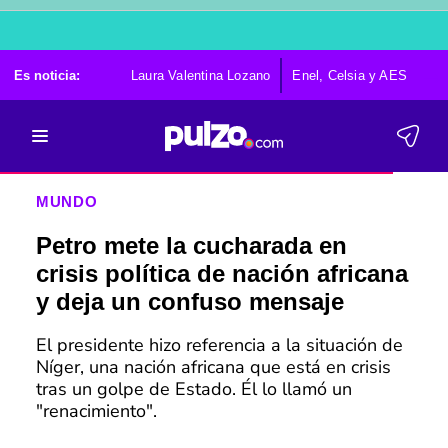
Es noticia:
Laura Valentina Lozano
Enel, Celsia y AES
Po
MUNDO
Petro mete la cucharada en
crisis política de nación africana
y deja un confuso mensaje
El presidente hizo referencia a la situación de
Níger, una nación africana que está en crisis
tras un golpe de Estado. Él lo llamó un
"renacimiento".