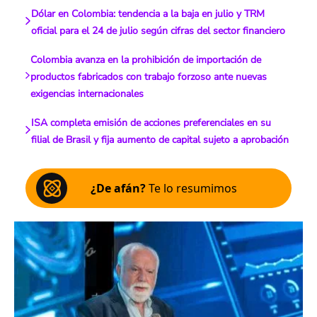
Dólar en Colombia: tendencia a la baja en julio y TRM
oficial para el 24 de julio según cifras del sector financiero
Colombia avanza en la prohibición de importación de
productos fabricados con trabajo forzoso ante nuevas
exigencias internacionales
ISA completa emisión de acciones preferenciales en su
filial de Brasil y fija aumento de capital sujeto a aprobación
¿De afán?
Te lo resumimos