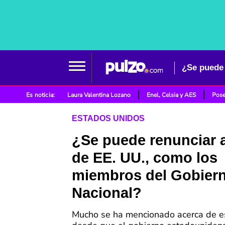
¿Se puede 
Es noticia:
Laura Valentina Lozano
Enel, Celsia y AES
Pose
ESTADOS UNIDOS
¿Se puede renunciar a
de EE. UU., como los
miembros del Gobier
Nacional?
Mucho se ha mencionado acerca de e