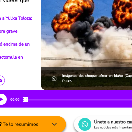
en videos que
a Yulixa Toloza;
bre grave
yó encima de un
ractomula en
Imágenes del choque aéreo en Idaho (Ca
Pulzo
00:00
Únete a nuestro c
?
Te lo resumimos
Las noticias más important