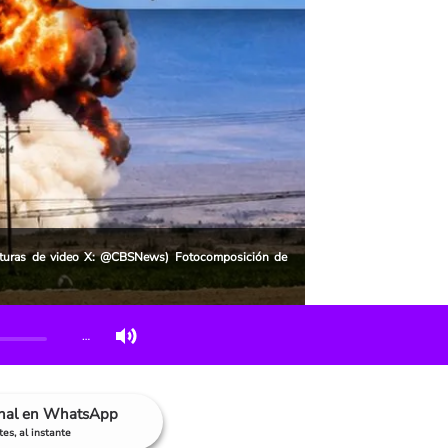
pturas de video X: @CBSNews) Fotocomposición de
…
anal en WhatsApp
es, al instante