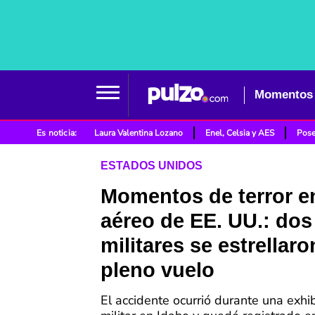
Es noticia:
Laura Valentina Lozano
Enel, Celsia y AES
Pose
ESTADOS UNIDOS
Momentos de terror e
aéreo de EE. UU.: dos
militares se estrellaro
pleno vuelo
El accidente ocurrió durante una exhi