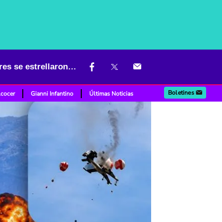
Momentos de terror en 'show' aéreo de EE. UU.: dos aviones militares se estrellaron en pleno vuelo
Boletines
lcocer
Gianni Infantino
Últimas Noticias