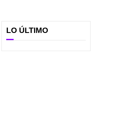
LO ÚLTIMO
Hombre murió luego de
Momentos de terror por
ser embestido por avión
tiroteo cerca de
en aeropuerto; revelan
prestigiosa universidad;
hipótesis de lo ocurrido
sujeto disparó contra
carros