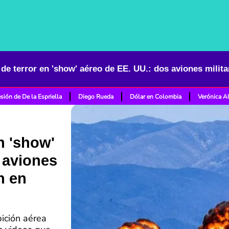
sión de De la Espriella
Diego Rueda
Dólar en Colombia
Verónica A
n 'show'
 aviones
n en
bición aérea