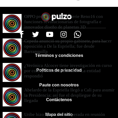
OPPO presenta la nueva Serie Reno16 con
funciones revolucionarias de fotografía e
innovador diseño de planetas 3D
Cepeda anunció su propio gabinete, para hacer
oposición a De la Espriella; fue desde
Barranquilla
Términos y condiciones
¿Verónica Alcocer tiene investigación en curso
Politicas de privacidad
por corrupción en la Fiscalía? La entidad
respondió
Paute con nosotros
Abelardo de la Espriella llegó a Cali para asumir
la Presidencia; así fue el despliegue de su
Contáctenos
llegada
Uribe hizo aparición inesperada en reunión
Mapa del sitio