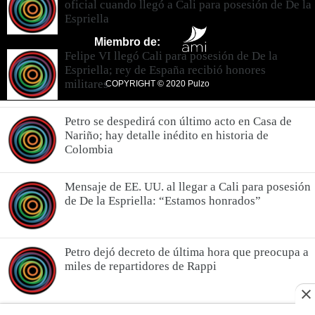
oficial cuando llegó a Cali para posesión de De la
Espriella
Miembro de:
Felipe VI llegó Cali para posesión de De la
Espriella; rey de España recibió honores
militares
COPYRIGHT © 2020 Pulzo
Petro se despedirá con último acto en Casa de
Nariño; hay detalle inédito en historia de
Colombia
Mensaje de EE. UU. al llegar a Cali para posesión
de De la Espriella: “Estamos honrados”
Petro dejó decreto de última hora que preocupa a
miles de repartidores de Rappi