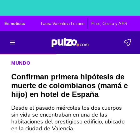
Es noticia:
Laura Valentina Lozano
Enel, Celsia y AES
Po
MUNDO
Confirman primera hipótesis de
muerte de colombianos (mamá e
hijo) en hotel de España
Desde el pasado miércoles los dos cuerpos
sin vida se encontraban en una de las
habitaciones del prestigioso edificio, ubicado
en la ciudad de Valencia.