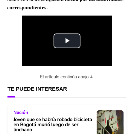
correspondientes.
P
l
a
El artículo continúa abajo
y
TE PUEDE INTERESAR
V
Nación
i
Joven que se habría robado bicicleta
en Bogotá murió luego de ser
d
linchado