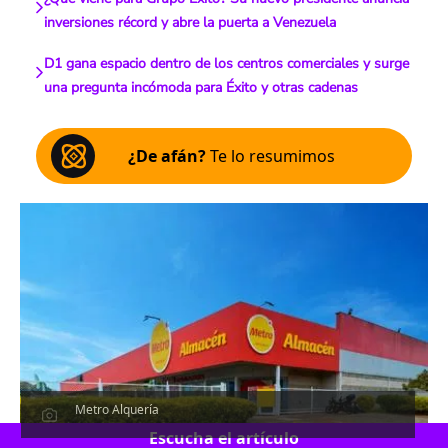
inversiones récord y abre la puerta a Venezuela
D1 gana espacio dentro de los centros comerciales y surge
una pregunta incómoda para Éxito y otras cadenas
¿De afán?
Te lo resumimos
Metro Alquería
Escucha el artículo