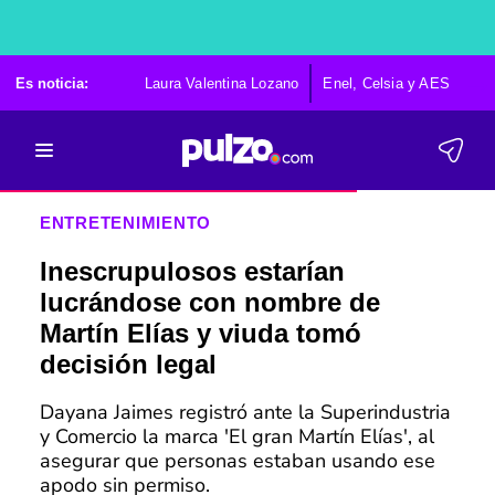
Es noticia:
Laura Valentina Lozano
Enel, Celsia y AES
Po
ENTRETENIMIENTO
Inescrupulosos estarían
lucrándose con nombre de
Martín Elías y viuda tomó
decisión legal
Dayana Jaimes registró ante la Superindustria
y Comercio la marca 'El gran Martín Elías', al
asegurar que personas estaban usando ese
apodo sin permiso.