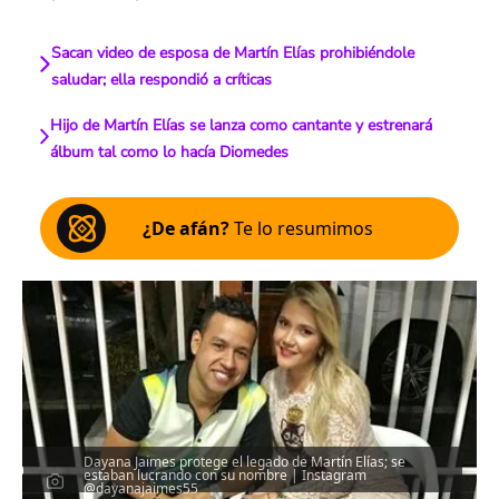
Sacan video de esposa de Martín Elías prohibiéndole
saludar; ella respondió a críticas
Hijo de Martín Elías se lanza como cantante y estrenará
álbum tal como lo hacía Diomedes
¿De afán?
Te lo resumimos
Dayana Jaimes protege el legado de Martín Elías; se
estaban lucrando con su nombre | Instagram
@dayanajaimes55