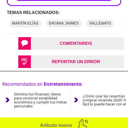
TEMAS RELACIONADOS:
MARTÍN ELÍAS
DAYANA JAIMES
VALLENATO
ES
COMENTARIOS
REPORTAR UN ERROR
Recomendados en
Entretenimiento
Domina tus finanzas: claves
¿Cómo usar las cesantías 
para construir estabilidad
comprar vivienda 2026? As
económica y cumplir tus metas
fácil lo puede hacer con el
personales
Artículo nuevo