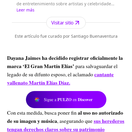
de entretenimiento sobre artistas y celebridades,
información de servicio y lo mejor de la música.n
Leer más
Visitar sitio
Este artículo fue curado por Santiago Buenaventura
Dayana Jaimes ha decidido registrar oficialmente la
marca ‘El Gran Martín Elías’
para salvaguardar el
cantante
legado de su difunto esposo, el aclamado
vallenato Martín Elías Díaz.
PULZO
Discover
Sigue a
en
al uso no autorizado
Con esta medida, busca poner fin
de su imagen y música
sus herederos
, asegurando que
tengan derechos claros sobre su patrimonio